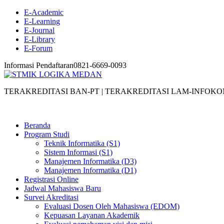
E-Academic
E-Learning
E-Journal
E-Library
E-Forum
Informasi Pendaftaran
0821-6669-0093
TERAKREDITASI BAN-PT | TERAKREDITASI LAM-INFOKO
Beranda
Program Studi
Teknik Informatika (S1)
Sistem Informasi (S1)
Manajemen Informatika (D3)
Manajemen Informatika (D1)
Registrasi Online
Jadwal Mahasiswa Baru
Survei Akreditasi
Evaluasi Dosen Oleh Mahasiswa (EDOM)
Kepuasan Layanan Akademik